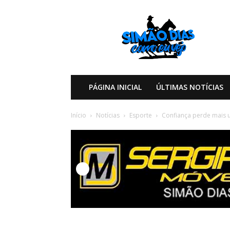
Simão
Dias
Como
eu
Vejo
PÁGINA INICIAL
ÚLTIMAS NOTÍCIAS
Início
Notícias
Esporte
Confiança perde mais 