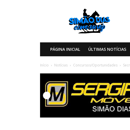
Simão
Dias
Como
eu
Vejo
PÁGINA INICIAL
ÚLTIMAS NOTÍCIAS
Início
Notícias
Concursos/Oportunidades
Secr