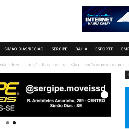
SIMÃO DIAS/REGIÃO
SERGIPE
BAHIA
ESPORTE
EM
etário de Administração discute com comissão realização de novo concurso pú