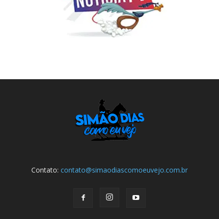
Contato:
contato@simaodiascomoeuvejo.com.br