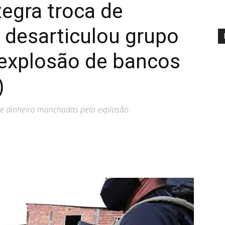
tegra troca de
 desarticulou grupo
 explosão de bancos
)
e dinheiro manchadas pela explosão