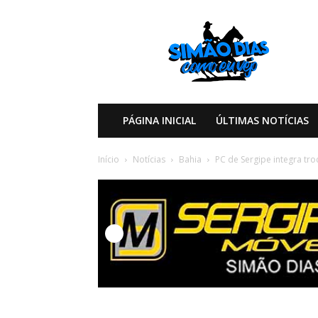
Simão
Dias
Como
eu
Vejo
PÁGINA INICIAL
ÚLTIMAS NOTÍCIAS
Início
Notícias
Bahia
PC de Sergipe integra tr