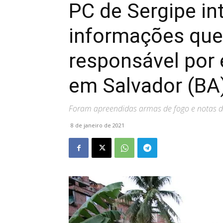
PC de Sergipe in
informações que
responsável por
em Salvador (BA
Foram apreendidas armas de fogo e notas d
8 de janeiro de 2021