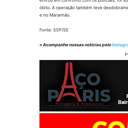
entrou em confronto com os policiais, foi so
óbito. A operação também teve desdobrame
e no Maranhão.
Fonte: SSP/SE
» Acompanhe nossas notícias pelo
Instag
P