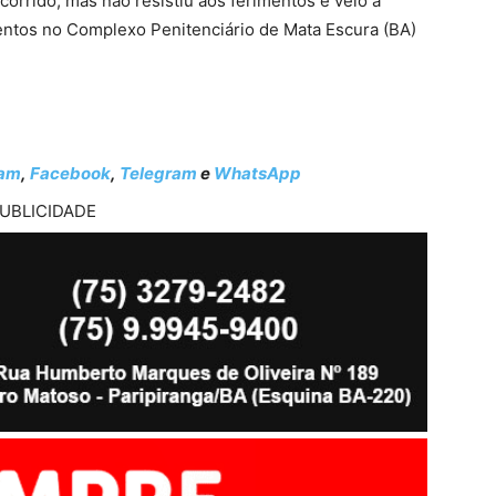
corrido, mas não resistiu aos ferimentos e veio a
ntos no Complexo Penitenciário de Mata Escura (BA)
ram
,
Facebook
,
Telegram
e
WhatsApp
UBLICIDADE