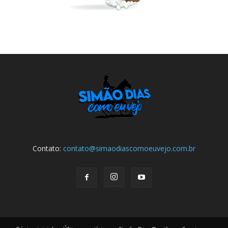
Contato:
contato@simaodiascomoeuvejo.com.br