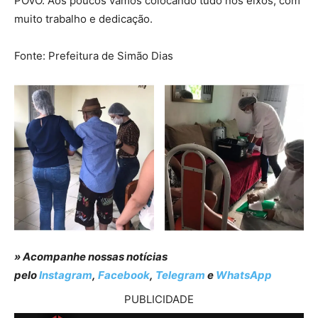
POVO. Aos poucos vamos colocando tudo nos eixos, com
muito trabalho e dedicação.
Fonte: Prefeitura de Simão Dias
» Acompanhe nossas notícias
pelo
Instagram
,
Facebook
,
Telegram
e
WhatsApp
PUBLICIDADE