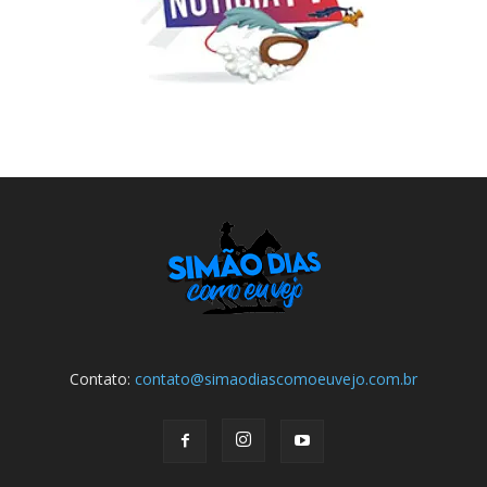
Contato:
contato@simaodiascomoeuvejo.com.br