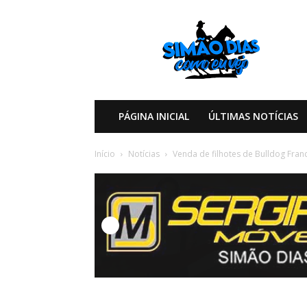
Simão
Dias
Como
eu
Vejo
PÁGINA INICIAL
ÚLTIMAS NOTÍCIAS
Início
Notícias
Venda de filhotes de Bulldog Fran