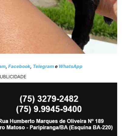
ram
,
Facebook
,
Telegram
e
WhatsApp
UBLICIDADE