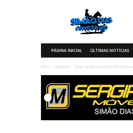
Simão
Dias
Como
eu
Vejo
PÁGINA INICIAL
ÚLTIMAS NOTÍCIAS
Início
Notícias
Poço Verde cria grupo de Fibromi