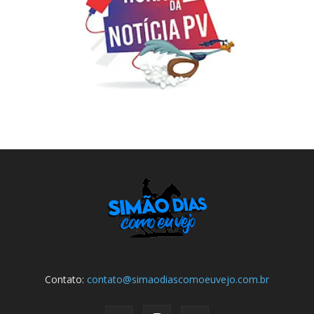
Contato:
contato@simaodiascomoeuvejo.com.br