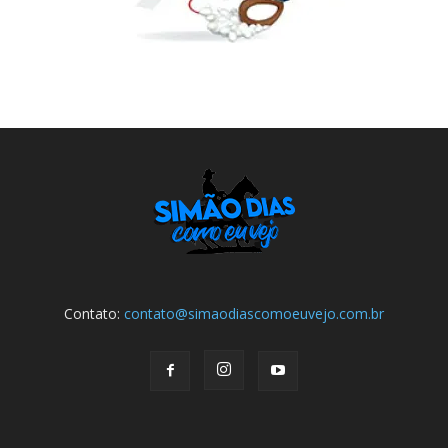
Contato:
contato@simaodiascomoeuvejo.com.br