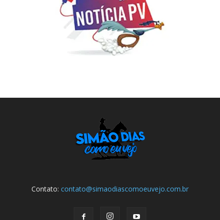
Contato:
contato@simaodiascomoeuvejo.com.br