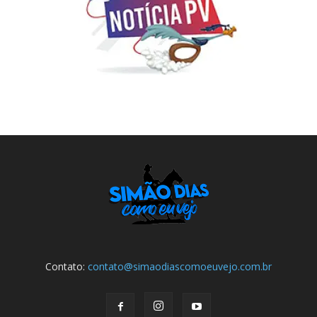
Contato:
contato@simaodiascomoeuvejo.com.br