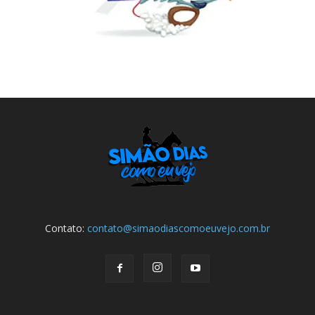
Contato:
contato@simaodiascomoeuvejo.com.br