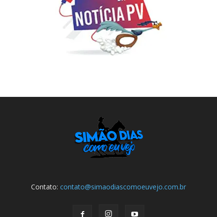
Contato:
contato@simaodiascomoeuvejo.com.br