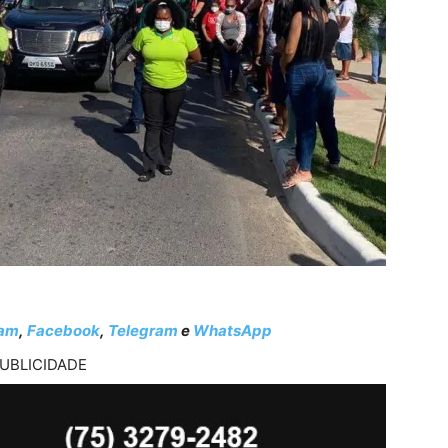
ram
,
Facebook
,
Telegram
e
WhatsApp
UBLICIDADE