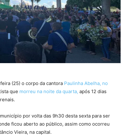
-feira (25) o corpo da cantora
Paulinha Abelha, no
rtista que
morreu na noite da quarta,
após 12 dias
renais.
município por volta das 9h30 desta sexta para ser
onde ficou aberto ao público, assim como ocorreu
ncio Vieira, na capital.