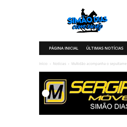
Simão
Dias
Como
eu
Vejo
PÁGINA INICIAL
ÚLTIMAS NOTÍCIAS
Início
Notícias
Multidão acompanha o sepultamen