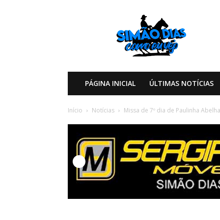
Simão
Dias
Como
eu
Vejo
PÁGINA INICIAL
ÚLTIMAS NOTÍCIAS
Início
Notícias
Missa de 7º dia de Paulinha Abelh