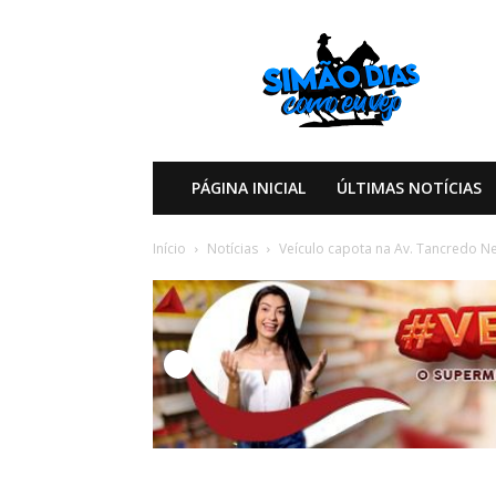
Simão
Dias
Como
eu
Vejo
PÁGINA INICIAL
ÚLTIMAS NOTÍCIAS
Início
Notícias
Veículo capota na Av. Tancredo Ne