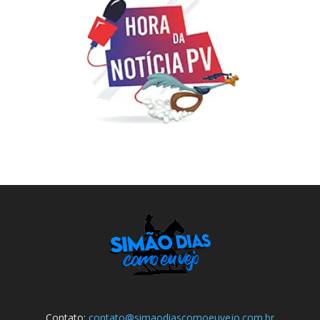
Contato:
contato@simaodiascomoeuvejo.com.br