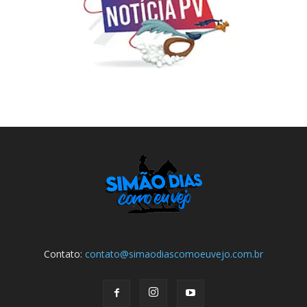
Contato:
contato@simaodiascomoeuvejo.com.br