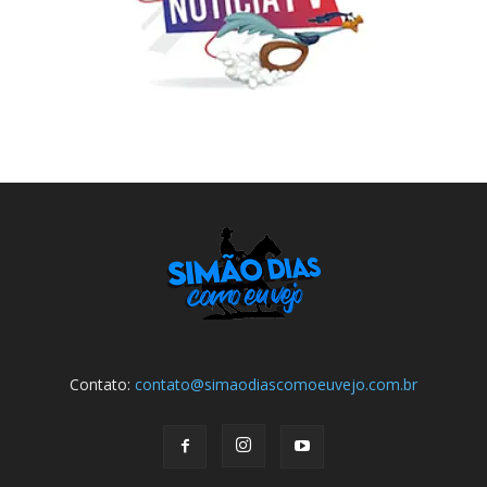
Contato:
contato@simaodiascomoeuvejo.com.br