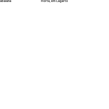
tabaiana
Horta, em Lagarto