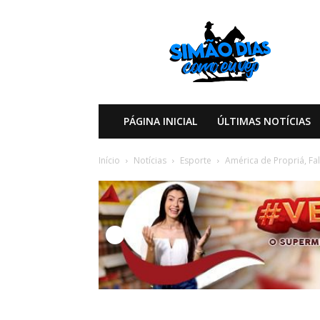
Simão
Dias
Como
eu
Vejo
PÁGINA INICIAL
ÚLTIMAS NOTÍCIAS
Início
Notícias
Esporte
América de Propriá, Fa