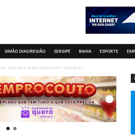
SIMÃO DIAS/REGIÃO
SERGIPE
BAHIA
ESPORTE
EM
lcon, Guarany e Sergipe vencem na 7ª rodada do...