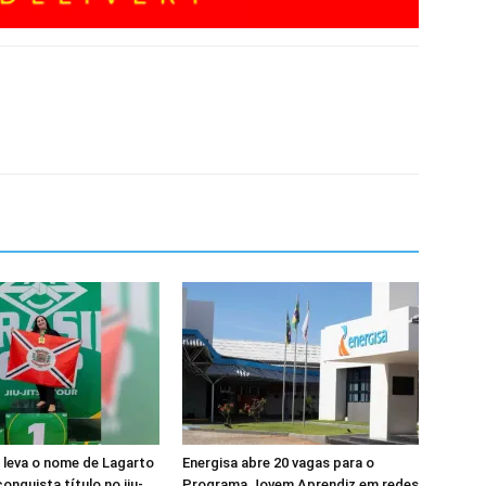
a leva o nome de Lagarto
Energisa abre 20 vagas para o
onquista título no jiu-
Programa Jovem Aprendiz em redes