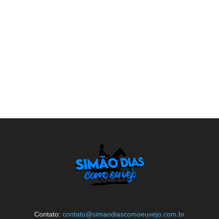
Contato:
contato@simaodiascomoeuvejo.com.br