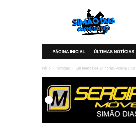
Simão
Dias
Como
eu
Vejo
PÁGINA INICIAL
ÚLTIMAS NOTÍCIAS
Início
Notícias
Em menos de 24 horas, Polícia Civil