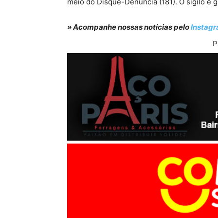
meio do Disque-Denúncia (181). O sigilo é g
» Acompanhe nossas notícias pelo
Instag
P