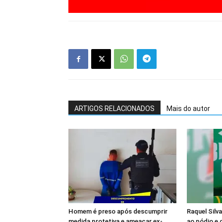
ARTIGOS RELACIONADOS
Mais do autor
Homem é preso após descumprir
Raquel Silv
medida protetiva e ameaçar ex-
ao pódio e c