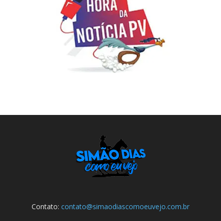
Contato:
contato@simaodiascomoeuvejo.com.br