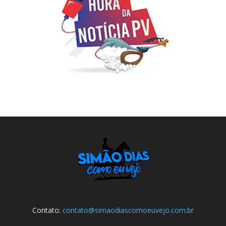
Contato:
contato@simaodiascomoeuvejo.com.br