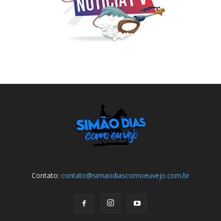
Contato:
contato@simaodiascomoeuvejo.com.br