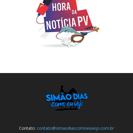
Contato:
contato@simaodiascomoeuvejo.com.br