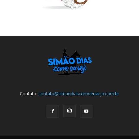
Contato:
contato@simaodiascomoeuvejo.com.br