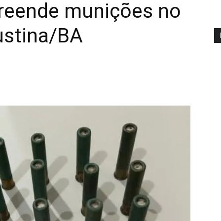
apreende munições no
ustina/BA