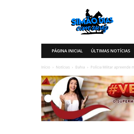
Simão
Dias
Como
eu
Vejo
PÁGINA INICIAL
ÚLTIMAS NOTÍCIAS
Início
Notícias
Bahia
Polícia Militar apreende