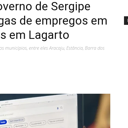
overno de Sergipe
agas de empregos em
as em Lagarto
s municípios, entre eles Aracaju, Estância, Barra dos