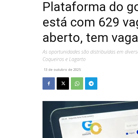
Plataforma do g
está com 629 v
aberto, tem vag
As oportunidades são distribuídas em diverso
Coqueiros e Lagarto
13 de outubro de 2025