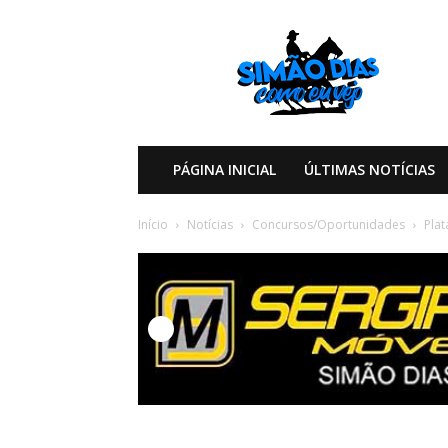
Simão
Dias
Como
eu
Vejo
PÁGINA INICIAL
ÚLTIMAS NOTÍCIAS
Início
Notícias
Concursos/Oportunidades
Pla