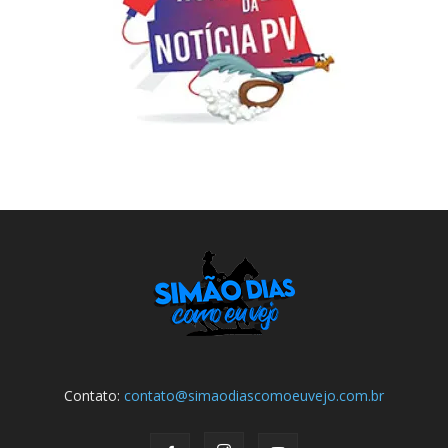
Contato:
contato@simaodiascomoeuvejo.com.br