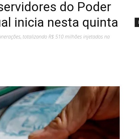
ervidores do Poder
l inicia nesta quinta
nerações, totalizando R$ 510 milhões injetados na