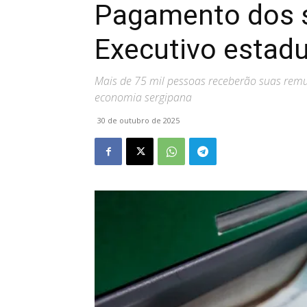
Pagamento dos s
Executivo estadua
Mais de 75 mil pessoas receberão suas remu
economia sergipana
30 de outubro de 2025