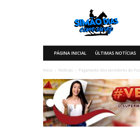
Simão
Dias
Como
eu
Vejo
PÁGINA INICIAL
ÚLTIMAS NOTÍCIAS
Início
Notícias
Pagamento dos servidores do Poder