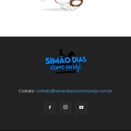
Contato:
contato@simaodiascomoeuvejo.com.br