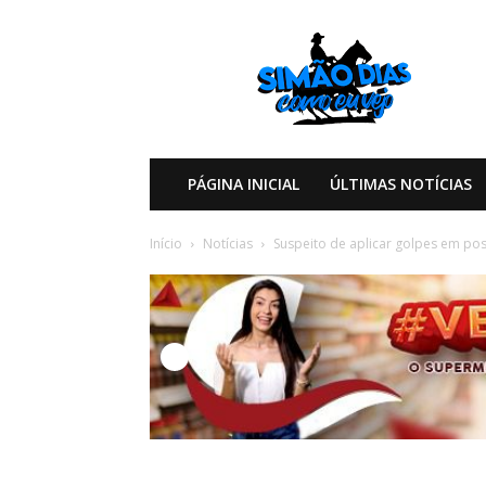
Simão
Dias
Como
eu
Vejo
PÁGINA INICIAL
ÚLTIMAS NOTÍCIAS
Início
Notícias
Suspeito de aplicar golpes em po