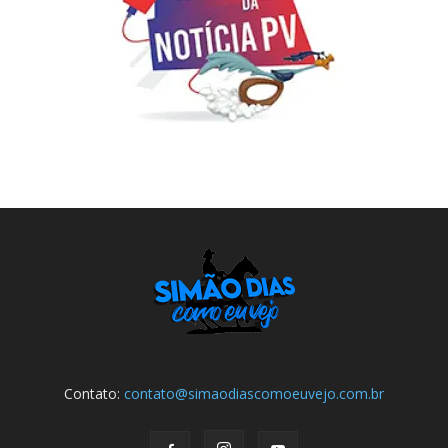
Contato:
contato@simaodiascomoeuvejo.com.br