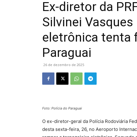
Ex-diretor da PR
Silvinei Vasques
eletrônica tenta 
Paraguai
26 de dezembro de 2025
Foto: Polícia do Paraguai
O ex-diretor-geral da Polícia Rodoviária Fe
desta sexta-feira, 26, no Aeroporto Internac