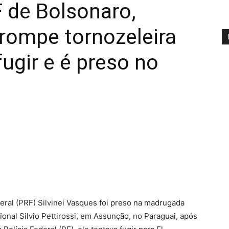
F de Bolsonaro,
 rompe tornozeleira
fugir e é preso no
deral (PRF) Silvinei Vasques foi preso na madrugada
ional Silvio Pettirossi, em Assunção, no Paraguai, após