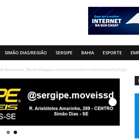
SIMÃO DIAS/REGIÃO
SERGIPE
BAHIA
ESPORTE
EM
de Bolsonaro, Silvinei Vasques rompe tornozeleira eletrônica tenta fugir...