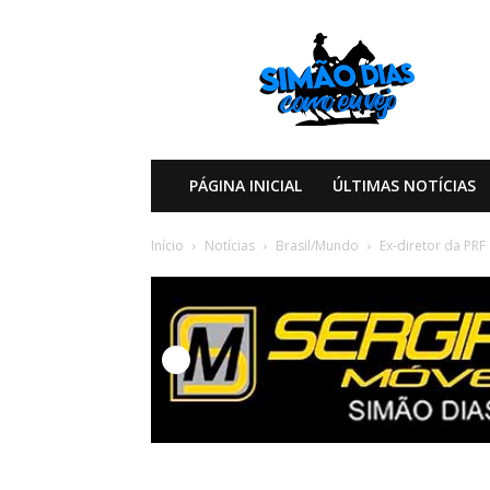
Simão
Dias
Como
eu
Vejo
PÁGINA INICIAL
ÚLTIMAS NOTÍCIAS
Início
Notícias
Brasil/Mundo
Ex-diretor da PRF 