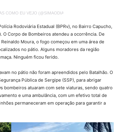
IAS COMO EU VEJO (@SIMAODIASCOMOEUVEJO.SDCEV)
Polícia Rodoviária Estadual (BPRv), no Bairro Capucho,
º). O Corpo de Bombeiros atendeu a ocorrência. De
 Reinaldo Moura, o fogo começou em uma área de
ocalizados no pátio. Alguns moradores da região
umaça. Ninguém ficou ferido.
avam no pátio não foram apreendidos pelo Batalhão. O
Segurança Pública de Sergipe (SSP), para abrigar
Os bombeiros atuaram com sete viaturas, sendo quatro
lvamento e uma ambulância, com um efetivo total de
aminhões permaneceram em operação para garantir a