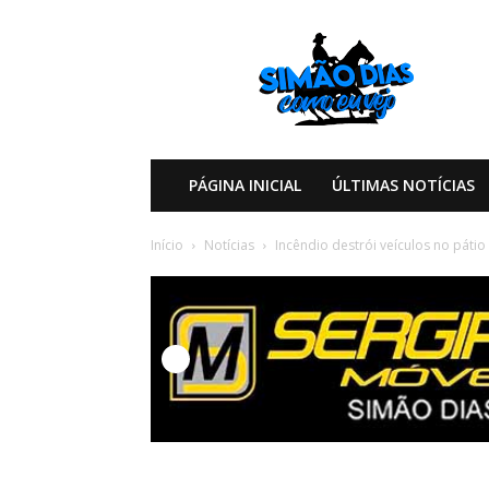
Simão
Dias
Como
eu
Vejo
PÁGINA INICIAL
ÚLTIMAS NOTÍCIAS
Início
Notícias
Incêndio destrói veículos no pátio