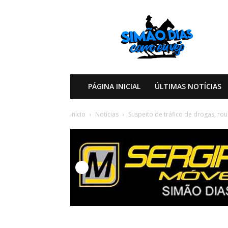
Simão
Dias
Como
eu
Vejo
PÁGINA INICIAL
ÚLTIMAS NOTÍCIAS
Início
Notícias
Suspeito de tráfico de drogas, ro