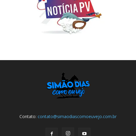
Contato:
contato@simaodiascomoeuvejo.com.br