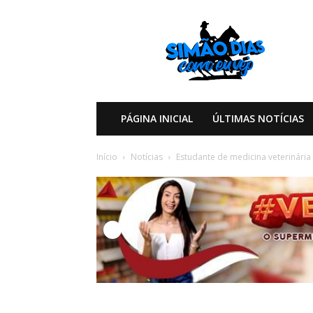
Simão
Dias
Como
eu
Vejo
PÁGINA INICIAL
ÚLTIMAS NOTÍCIAS
Início
Notícias
Estudante de medicina veterinária