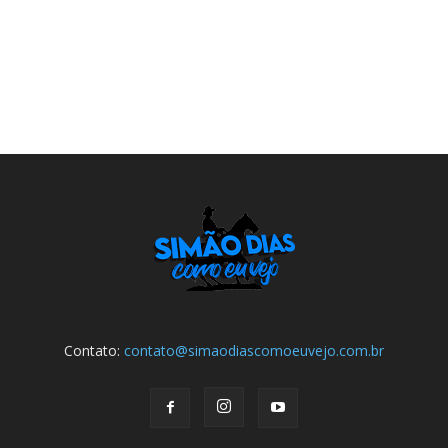
Contato:
contato@simaodiascomoeuvejo.com.br