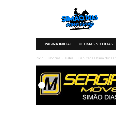
Simão
Dias
Como
eu
Vejo
PÁGINA INICIAL
ÚLTIMAS NOTÍCIAS
Início
Notícias
Bahia
Deputada Fátima Nunes p