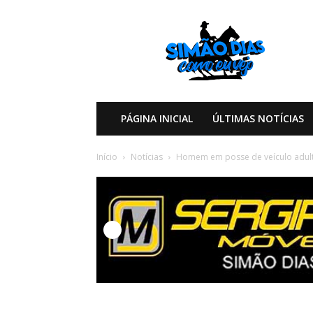
Simão
Dias
Como
eu
Vejo
PÁGINA INICIAL
ÚLTIMAS NOTÍCIAS
Início
Notícias
Homem em posse de veículo adult