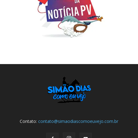
Contato:
contato@simaodiascomoeuvejo.com.br