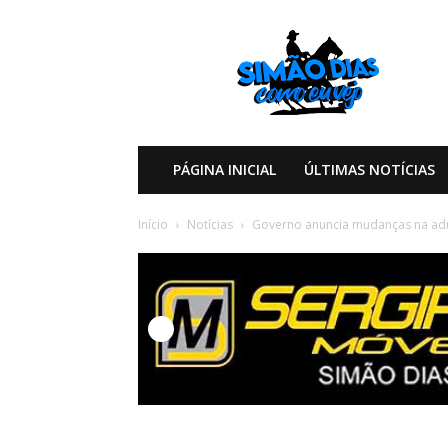
Simão
Dias
Como
eu
Vejo
PÁGINA INICIAL
ÚLTIMAS NOTÍCIAS
Início
Notícias
Governo anuncia mudanças na adm