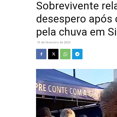
Sobrevivente re
desespero após c
pela chuva em S
10 de fevereiro de 2026