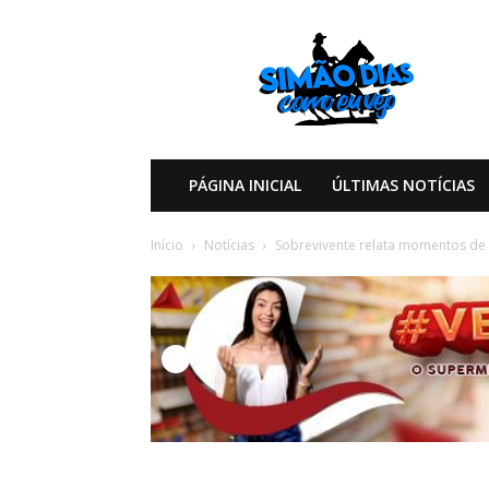
Simão
Dias
Como
eu
Vejo
PÁGINA INICIAL
ÚLTIMAS NOTÍCIAS
Início
Notícias
Sobrevivente relata momentos de 