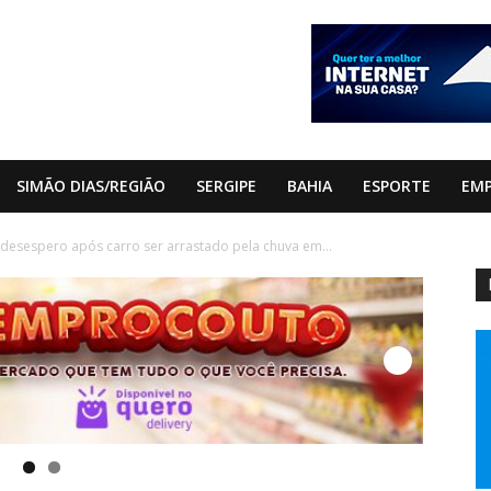
SIMÃO DIAS/REGIÃO
SERGIPE
BAHIA
ESPORTE
EM
desespero após carro ser arrastado pela chuva em...