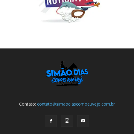
Contato:
contato@simaodiascomoeuvejo.com.br