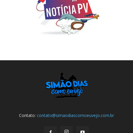
Contato:
contato@simaodiascomoeuvejo.com.br