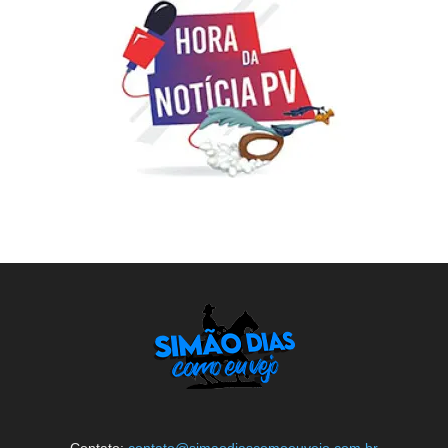
Contato:
contato@simaodiascomoeuvejo.com.br