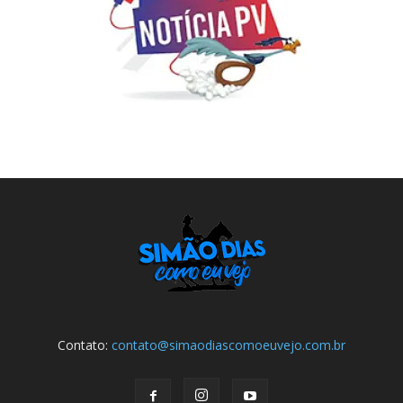
Contato:
contato@simaodiascomoeuvejo.com.br