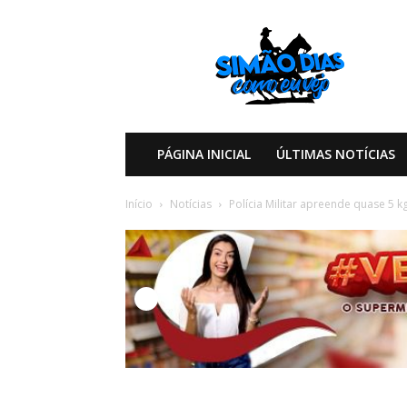
Simão
Dias
Como
eu
Vejo
PÁGINA INICIAL
ÚLTIMAS NOTÍCIAS
Início
Notícias
Polícia Militar apreende quase 5 