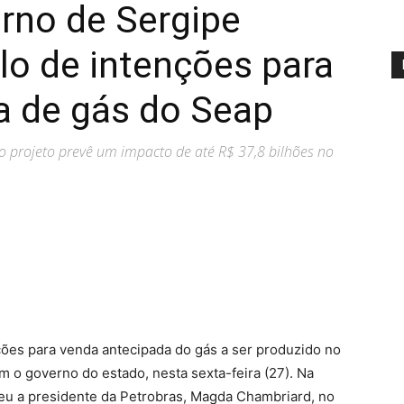
rno de Sergipe
lo de intenções para
a de gás do Seap
o projeto prevê um impacto de até R$ 37,8 bilhões no
ções para venda antecipada do gás a ser produzido no
 o governo do estado, nesta sexta-feira (27). Na
beu a presidente da Petrobras, Magda Chambriard, no