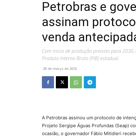
Petrobras e gove
assinam protoco
venda antecipad
Com início de produção previsto para 2030, 
Produto Interno Bruto (PIB) estadual.
28 de março de 2026
A Petrobras assinou um protocolo de inten
Projeto Sergipe Águas Profundas (Seap) com
ocasião, o governador Fábio Mitidieri rece