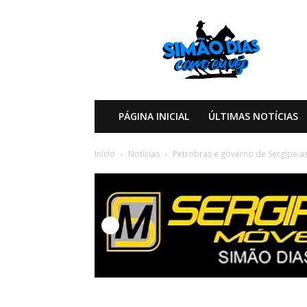
Simão
Dias
Como
eu
Vejo
PÁGINA INICIAL
ÚLTIMAS NOTÍCIAS
Início
Notícias
Petrobras e governo de Sergipe a